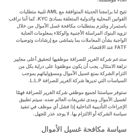
تتيح لنا برامجنا الحديثة المتوافقة مع AML تلبية متطلبات
القوانين المحلية والدولية المتعلقة بمبادئ KYC. كما أننا نراقب
باستمرار ونلتزم بمتطلبات مكافحة غسل الأموال من خلال
تزويد البنوك المراسلة الأجنبية والوكلاء بمعلومات العناية
الواجبة بشأن المعاملات بما يتماشى مع إرشادات وتوصيات
FATF عند الاقتضاء.
ستدعم شركة الغرير للصرافة موظفيها لتحقيق أعلى معايير
نزاهة الامتثال. يجب أن يكون موظفونا على دراية بكل من
التزام الشركة بمنع غسيل الأموال ومسؤولياتهم بموجب
السياسات التي تديرها شركة الغرير للصرافة L.L.P.
ستوفر سياستنا لجميع موظفي شركة الغرير للصرافة فهمًا
لغسيل الأموال ومدى تشريعات العالم ضده. سيتم تطبيق
الإجراءات التأديبية الداخلية إذا فشل أي موظف في تنفيذ
سياسة الشركة أو الالتزام بها. لا يوجد عذر للجهل.
سياسة مكافحة غسيل الأموال