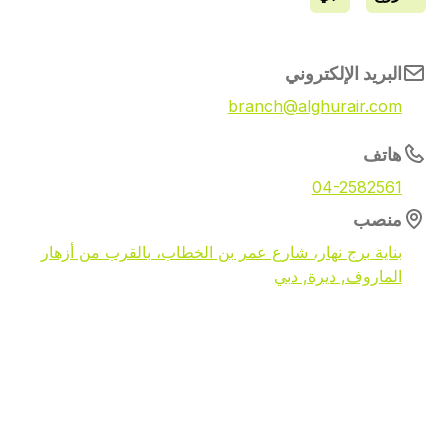
البريد الإلكتروني
branch@alghurair.com
هاتف
04-2582561
منصب
بناية برج نهار، شارع عمر بن الخطاب، بالقرب من أزهار
الماروف, ديرة, دبي