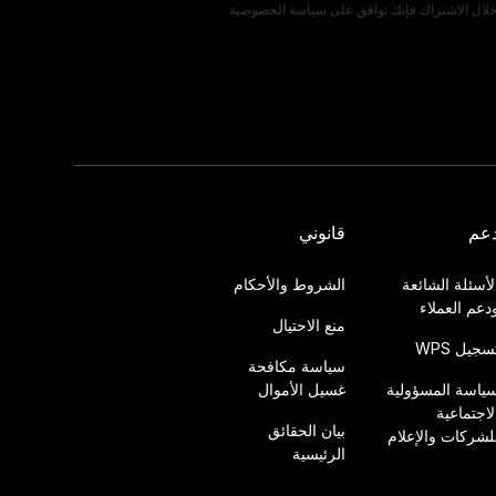
لال الاشتراك فإنك توافق على
سياسة الخصوصية
عم
قانوني
لأسئلة الشائعة
الشروط والأحكام
دعم العملاء
منع الاحتيال
سجيل WPS
سياسة مكافحة
ياسة المسؤولية
غسيل الأموال
لاجتماعية
بيان الحقائق
لشركات والإعلام
الرئيسية