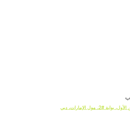
ب
، بوابة #2، مول الإمارات، دبي