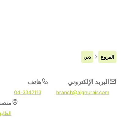
الفروع
دبي
البريد الإلكتروني
هاتف
04-3342113
branch@alghurair.com
منص
الطابق الأول