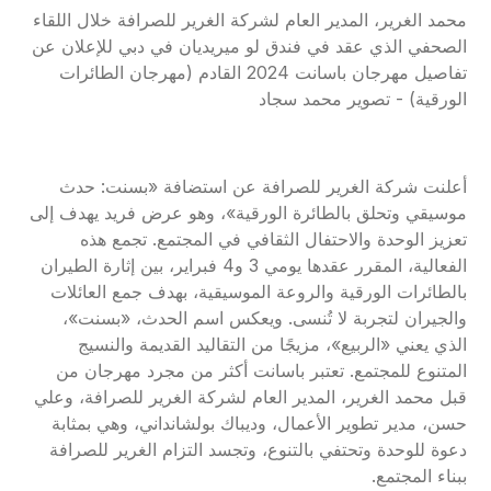
محمد الغرير، المدير العام لشركة الغرير للصرافة خلال اللقاء
الصحفي الذي عقد في فندق لو ميريديان في دبي للإعلان عن
تفاصيل مهرجان باسانت 2024 القادم (مهرجان الطائرات
الورقية) - تصوير محمد سجاد
أعلنت شركة الغرير للصرافة عن استضافة «بسنت: حدث
موسيقي وتحلق بالطائرة الورقية»، وهو عرض فريد يهدف إلى
تعزيز الوحدة والاحتفال الثقافي في المجتمع. تجمع هذه
الفعالية، المقرر عقدها يومي 3 و4 فبراير، بين إثارة الطيران
بالطائرات الورقية والروعة الموسيقية، بهدف جمع العائلات
والجيران لتجربة لا تُنسى. ويعكس اسم الحدث، «بسنت»،
الذي يعني «الربيع»، مزيجًا من التقاليد القديمة والنسيج
المتنوع للمجتمع. تعتبر باسانت أكثر من مجرد مهرجان من
قبل محمد الغرير، المدير العام لشركة الغرير للصرافة، وعلي
حسن، مدير تطوير الأعمال، وديباك بولشانداني، وهي بمثابة
دعوة للوحدة وتحتفي بالتنوع، وتجسد التزام الغرير للصرافة
ببناء المجتمع.