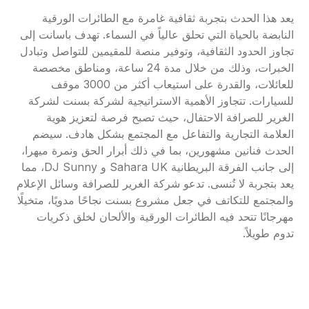
يعد هذا الحدث بتجربة ثقافية غامرة مع الطائرات الورقية
النابضة بالحياة التي تحلق عالياً في السماء. تهدف باسانت إلى
تجاوز الحدود الثقافية، وتوفير منصة للمقيمين للتواصل وتبادل
الخبرات، وذلك من خلال مدة 24 ساعة، ومناطق مخصصة
للعائلات، والقدرة على استيعاب أكثر من 3000 موقف
للسيارات. تتجاوز الأهمية الاستراتيجية لشركة بسنت لشركة
الغرير للصرافة الاحتفال، حيث تصبح فرصة لتعزيز هوية
العلامة التجارية والتفاعل مع المجتمع بشكل هادف. سيضم
الحدث فنانين مشهورين، بما في ذلك أبرار الحق ونمرة ميهرا،
إلى جانب الفرقة البريطانية Sahara UK و DJ Sunny، مما
يعد بتجربة لا تُنسى. تدعو شركة الغرير للصرافة وسائل الإعلام
والمجتمع للتكاتف في جعل مشروع بسنت نجاحًا مدويًا، متخيلًا
مهرجانًا تتحد فيه الطائرات الورقية والألحان لخلق ذكريات
تدوم طويلاً.